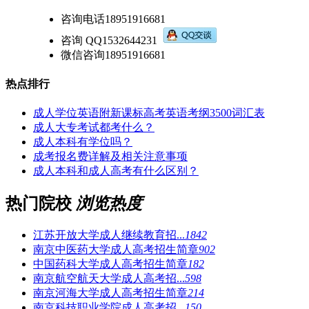
咨询电话
18951916681
咨询 QQ
1532644231
微信咨询
18951916681
热点排行
成人学位英语附新课标高考英语考纲3500词汇表
成人大专考试都考什么？
成人本科有学位吗？
成考报名费详解及相关注意事项
成人本科和成人高考有什么区别？
热门院校
浏览热度
江苏开放大学成人继续教育招...
1842
南京中医药大学成人高考招生简章
902
中国药科大学成人高考招生简章
182
南京航空航天大学成人高考招...
598
南京河海大学成人高考招生简章
214
南京科技职业学院成人高考招...
150