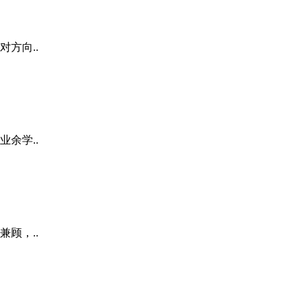
方向..
余学..
顾，..