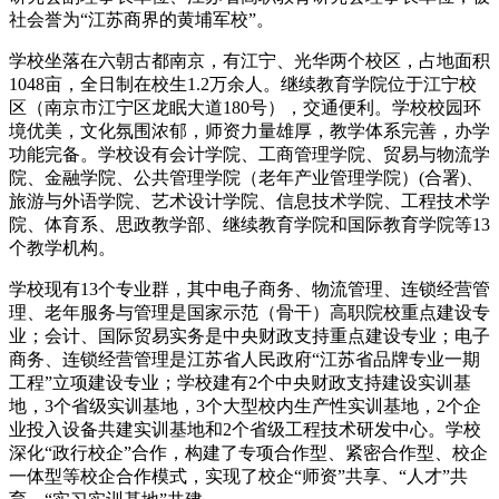
社会誉为“江苏商界的黄埔军校”。
学校坐落在六朝古都南京，有江宁、光华两个校区，占地面积
1048亩，全日制在校生1.2万余人。继续教育学院位于江宁校
区（南京市江宁区龙眠大道180号），交通便利。学校校园环
境优美，文化氛围浓郁，师资力量雄厚，教学体系完善，办学
功能完备。学校设有会计学院、工商管理学院、贸易与物流学
院、金融学院、公共管理学院（老年产业管理学院）(合署)、
旅游与外语学院、艺术设计学院、信息技术学院、工程技术学
院、体育系、思政教学部、继续教育学院和国际教育学院等13
个教学机构。
学校现有13个专业群，其中电子商务、物流管理、连锁经营管
理、老年服务与管理是国家示范（骨干）高职院校重点建设专
业；会计、国际贸易实务是中央财政支持重点建设专业；电子
商务、连锁经营管理是江苏省人民政府“江苏省品牌专业一期
工程”立项建设专业；学校建有2个中央财政支持建设实训基
地，3个省级实训基地，3个大型校内生产性实训基地，2个企
业投入设备共建实训基地和2个省级工程技术研发中心。学校
深化“政行校企”合作，构建了专项合作型、紧密合作型、校企
一体型等校企合作模式，实现了校企“师资”共享、“人才”共