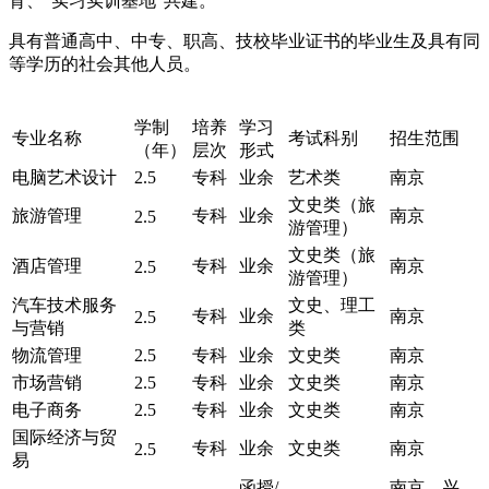
育、“实习实训基地”共建。
具有普通高中、中专、职高、技校毕业证书的毕业生及具有同
等学历的社会其他人员。
学制
培养
学习
专业名称
考试科别
招生范围
（年）
层次
形式
电脑艺术设计
2.5
专科
业余
艺术类
南京
文史类（旅
旅游管理
专科
业余
南京
2.5
游管理）
文史类（旅
酒店管理
专科
业余
南京
2.5
游管理）
汽车技术服务
文史、理工
专科
业余
南京
2.5
与营销
类
物流管理
2.5
专科
业余
文史类
南京
市场营销
2.5
专科
业余
文史类
南京
电子商务
2.5
专科
业余
文史类
南京
国际经济与贸
专科
业余
文史类
南京
2.5
易
函授/
南京、兴